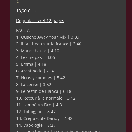
13,90
€
TTC
Digipak – livret 12 pages
FACE A
1. Ouache Away Your Mix | 3:39
2. Il fait beau sur la france | 3:40
3. Marée haute | 4:10
4. Lésine pas | 3:06
5. Emma | 4:18
6. Archimède | 4:34
7. Nous y sommes | 5:42
8. La cerise | 3:52
9. Le festin de Bianca | 6:18
10. Retour à la normale | 3:12
11. Lambé An Dro | 4:31
12. Toboggan | 8:47
13. Crépuscule Dandy | 4:42
14. L’apologie | 8:27
15. Ô ma beauté | 6:17Sortie le 24 Mai 2019