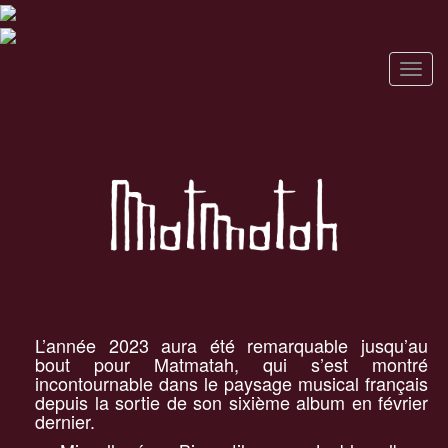
T
o
g
g
l
e
n
a
v
i
g
a
L’année 2023 aura été remarquable jusqu’au
t
bout pour Matmatah, qui s’est montré
i
incontournable dans le paysage musical français
o
depuis la sortie de son sixième album en février
dernier.
n