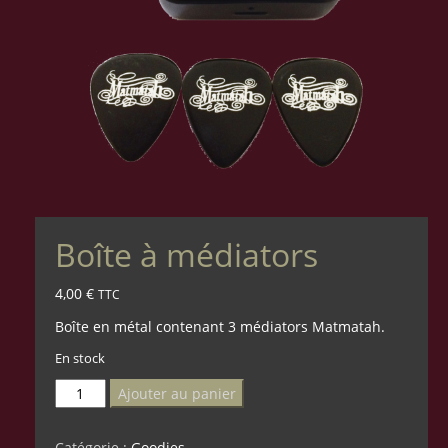
Boîte à médiators
4,00
€
TTC
Boîte en métal contenant 3 médiators Matmatah.
En stock
quantité
Ajouter au panier
de
Boîte
Catégorie :
Goodies